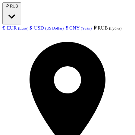
₽
RUB
€
EUR
$
USD
¥
CNY
₽
RUB
(Euro)
(US Dollar)
(Yuán)
(Рубль)