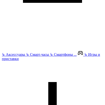
↳
Аксессуары
↳
Смарт-часы
↳
Смартфоны
...
↳
Игры и
приставки