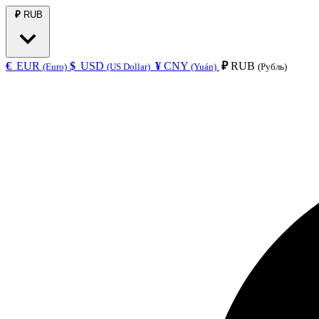
₽
RUB
€
EUR
$
USD
¥
CNY
₽
RUB
(Euro)
(US Dollar)
(Yuán)
(Рубль)